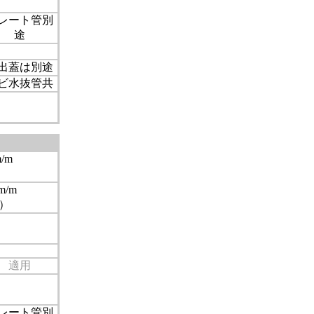
レート管別
途
出蓋は別途
ビ水抜管共
/m
）
m/m
）
適用
レート管別