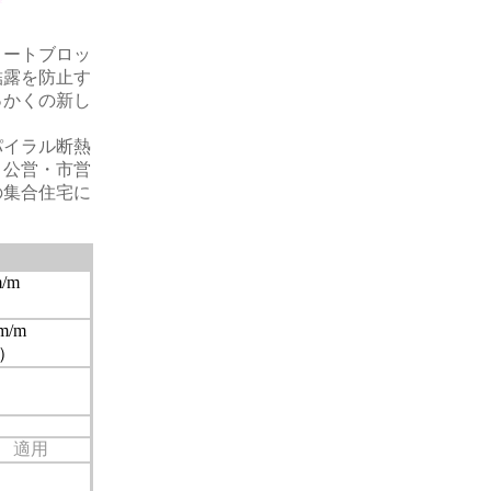
リートブロッ
結露を防止す
っかくの新し
パイラル断熱
、公営・市営
の集合住宅に
/m
）
m/m
）
適用