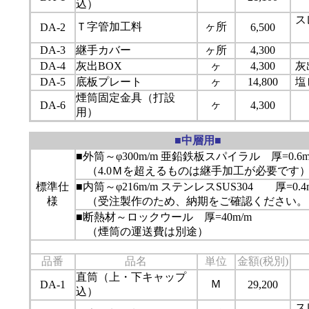
込）
ス
Ｔ字管加工料
ヶ所
DA-2
6,500
DA-3
継手カバー
ヶ所
4,300
DA-4
灰出BOX
ヶ
4,300
灰
DA-5
底板プレート
ヶ
14,800
塩
煙筒固定金具（打設
ヶ
DA-6
4,300
用）
■中層用■
■外筒～φ300m/m 亜鉛鉄板スパイラル 厚=0.6m
（4.0Ｍを超えるものは継手加工が必要です
標準仕
■内筒～φ216m/m ステンレスSUS304 厚=0.4
様
（受注製作のため、納期をご確認ください。
■断熱材～ロックウール 厚=40m/m
（煙筒の運送費は別途）
品番
品名
単位
金額(税別)
直筒（上・下キャップ
Ｍ
DA-1
29,200
込）
ス