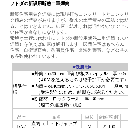
ソトダの新設用断熱二重煙筒
新築住宅用集合煙突には現場打ちコンクリートとコンク
ク積みの煙突がありますが、従来の土管積みの工法では
ることはできません。結露・結氷すれば汚れやひびでせ
い住宅が台なしになります。
素焼き土管の代わりにソトダの新設用断熱二重煙筒（ス
煙筒）を使えば結露は解消します。民間住宅はもちろん
住宅、自衛隊官舎、教職員住宅、北海道警察、など公共
も多数使われています。
■低層用■
■外筒～φ200m/m 亜鉛鉄板スパイラル 厚=0.6m
（4.0Ｍを超えるものは継手加工が必要です
標準仕
■内筒～φ140m/m ステンレスSUS304 厚=0.4
様
（受注製作のため、納期をご確認ください。
■断熱材～ロックウール 厚=30m/m
（煙筒の運送費は別途）
品番
品名
単位
金額(税別)
直筒（上・下キャップ
Ｍ
DA-1
21,100