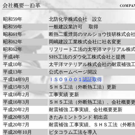
昭和59年
北防化学株式会社 設立
昭和59年
一般建設業許可 取得
昭和61年
断熱二重煙筒のマルショウ技研株式会
昭和62年
岡嶋建設工業株式会社に社名変更
昭和62年
リフリート工法の太平洋マテリアル株
平成4年
SHS工法のダウ化工株式会社と提携
平成10年
太平洋マテリアル株式会社の耐震補強
平成13年
公式ホームページ開設
平成14年9月
ＩＳＯ９００１認証取得
平成15年5月
ＳＨＳ工法（外断熱工法）更新
平成16年2月
工事実績 更新
平成16年3月
ＳＨＳ工法（外断熱工法）、会社概
平成20年2月
耐震補強 工事実績、会社概要更新
平成20年5月
きたみミントランド 初出店
平成20年7月
耐震補強 工事実績、ＳＨＳ工法（外断
平成20年10月
ピタコラム工法を導入